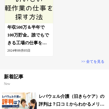
年収500万＆半年で
100万貯金。誰でもで
きる工場の仕事を知
ってますか？
2024年09月05日
>> 全てを見る
新着記事
New
レバウェル介護（旧きらケア）の
評判は？口コミからわかるメリッ