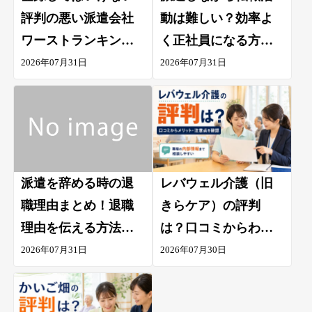
評判の悪い派遣会社
動は難しい？効率よ
ワーストランキング
く正社員になる方法
を公開
を紹介
2026年07月31日
2026年07月31日
派遣を辞める時の退
レバウェル介護（旧
職理由まとめ！退職
きらケア）の評判
理由を伝える方法と
は？口コミからわか
手順も紹介
るメリット・注意点
2026年07月31日
2026年07月30日
を解説