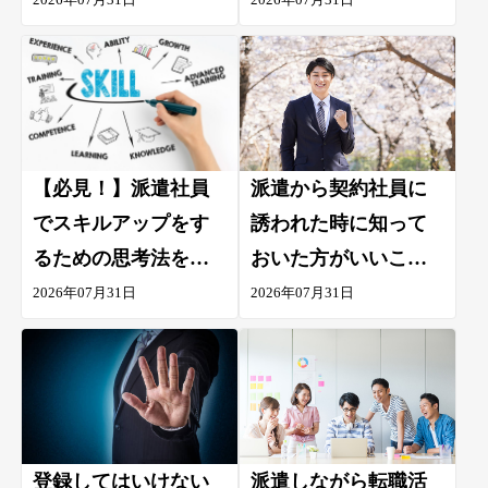
の話をもとに調査し
ました
【必見！】派遣社員
派遣から契約社員に
でスキルアップをす
誘われた時に知って
るための思考法を伝
おいた方がいいこと7
授！スキルをあげる
選！直接雇用を受け
2026年07月31日
2026年07月31日
ための方法も合わせ
るための秘訣も解説
て紹介
登録してはいけない
派遣しながら転職活