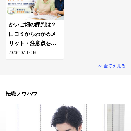
かいご畑の評判は？
口コミからわかるメ
リット・注意点を解
説
2026年07月30日
>> 全てを見る
転職ノウハウ