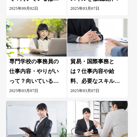
んな人？現役の水族
2025年09月02日
2025年03月07日
館の飼育員が解説
専門学校の事務員の
貿易・国際事務と
仕事内容・やりがい
は？仕事内容や給
って？向いているは
料、必要なスキルに
どんな人？現役の専
ついて徹底解説
2025年03月07日
2025年03月07日
門学校の事務員が解
説