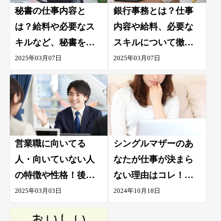
秘書の仕事内容と
銀行事務とは？仕事
は？給料や必要なス
内容や給料、必要な
キルなど、秘書を目
スキルについて徹底
指す人へ徹底解説！
解説！
2025年03月07日
2025年03月07日
営業職に向いてる
シングルマザーのあ
人・向いていない人
なたが仕事が決まら
の特徴や性格！後悔
ない理由はコレ！効
しないために抑えて
率よい仕事の探し方
2025年03月03日
2024年10月18日
おきたいポイント