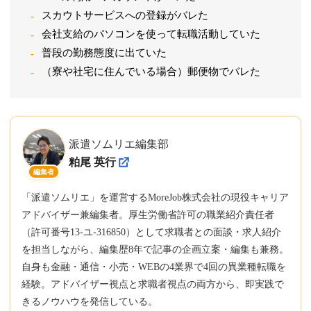
スカウトサービスへの登録がバレた
会社支給のパソコンを使って転職活動していた
普段の勤務態度に出ていた
（寮や社宅に住んでいる場合）郵便物でバレた
派遣ソムリエ編集部
粕尾 英行
編集者
「派遣ソムリエ」を運営するMoreJob株式会社の現役キャリア
アドバイザー兼編集者。厚生労働省許可の職業紹介責任者
（許可番号13-ユ-316850）として求職者との面談・求人紹介
を担当しながら、編集歴8年で記事の企画立案・編集も兼務。
自身も金融・通信・小売・WEBの4業界で4回の異業種転職を
経験。アドバイザー視点と求職者視点の両方から、即実践で
きるノウハウを発信している。