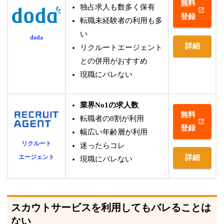
無料
独占求人も数多く保有
登録
転職未経験者の利用も多
い
doda
詳細
リクルートエージェント
との併用がおすすめ
現職にバレない
業界No1の求人数
無料
転職者の8割が利用
登録
幅広い年齢層が利用
リクルート
迷ったらコレ
エージェント
詳細
現職にバレない
スカウトサービスを利用してもバレることは
ない