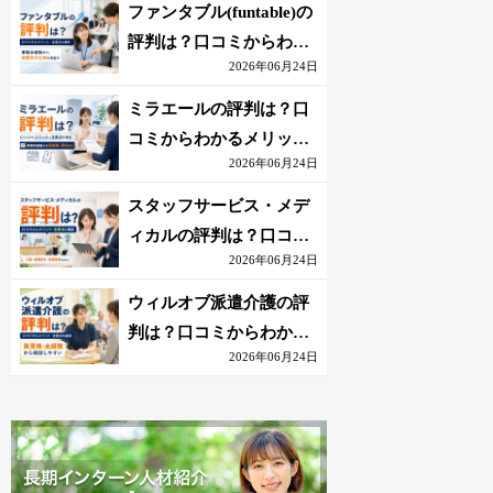
を解説
ファンタブル(funtable)の
評判は？口コミからわか
2026年06月24日
るメリット・注意点を解
説
ミラエールの評判は？口
コミからわかるメリッ
2026年06月24日
ト・注意点を解説
スタッフサービス・メデ
ィカルの評判は？口コミ
2026年06月24日
からわかるメリット・注
意点を解説
ウィルオブ派遣介護の評
判は？口コミからわかる
2026年06月24日
メリット・注意点を解説