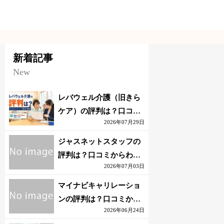
新着記事
New
レバウェル介護（旧きら
ケア）の評判は？口コミ
2026年07月29日
からわかるメリット・注
意点を解説
ジャスネットスタッフの
評判は？口コミからわか
2026年07月03日
るメリット・注意点を解
説
マイナビキャリレーショ
ンの評判は？口コミから
2026年06月24日
わかるメリット・注意点