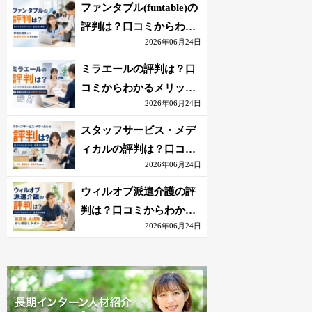
を解説
ファンタブル(funtable)の
評判は？口コミからわか
2026年06月24日
るメリット・注意点を解
説
ミラエールの評判は？口
コミからわかるメリッ
2026年06月24日
ト・注意点を解説
スタッフサービス・メデ
ィカルの評判は？口コミ
2026年06月24日
からわかるメリット・注
意点を解説
ウィルオブ派遣介護の評
判は？口コミからわかる
2026年06月24日
メリット・注意点を解説