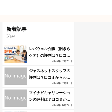
新着記事
New
レバウェル介護（旧きら
ケア）の評判は？口コミ
2026年07月29日
からわかるメリット・注
意点を解説
ジャスネットスタッフの
評判は？口コミからわか
2026年07月03日
るメリット・注意点を解
説
マイナビキャリレーショ
ンの評判は？口コミから
2026年06月24日
わかるメリット・注意点