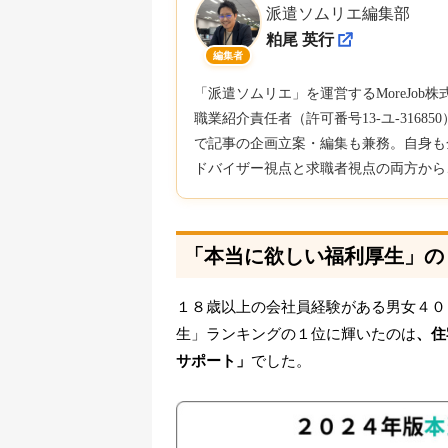
派遣ソムリエ編集部
粕尾 英行
編集者
「派遣ソムリエ」を運営するMoreJo
職業紹介責任者（許可番号13-ユ-316
で記事の企画立案・編集も兼務。自身も
ドバイザー視点と求職者視点の両方から
「本当に欲しい福利厚生」の
１８歳以上の会社員経験がある男女４０
生」ランキングの１位に輝いたのは
、住
サポート」
でした。