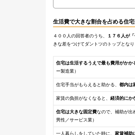
生活費で大きな割合を占める住宅
４００人の回答者のうち、
１７６人が「
きな差をつけてダントツのトップとなり
住宅は生活するうえで最も費用がかか
ー製造業）
住宅手当がもらえると助かる、
都内は
家賃の負担がなくなると、
経済的にか
住宅は大きな固定費
なので、補助が出
男性／サービス業）
一人暮らしをしていた時に、
家賃補助