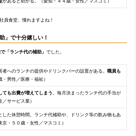
堂
があると助かる。（愛知・４４歳・女性／マスコミ）
社員食堂、憧れますよね！
助」で十分嬉しい！
差で「ランチ代の補助」
でした。
居者へのランチの提供やドリンクバーの設置がある。
職員も
歳・男性／医療・福祉）
しても出費が増えてしまう
。毎月決まったランチ代の手当が
性／サービス業）
とした休憩時間。ランチ代補助や、ドリンク等の飲み物もあ
東京・５０歳・女性／マスコミ）