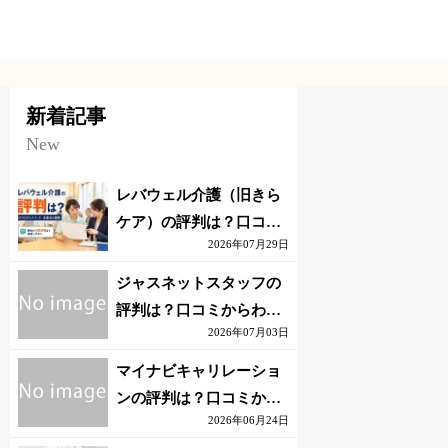
新着記事
New
レバウェル介護（旧きら
ケア）の評判は？口コミ
2026年07月29日
からわかるメリット・注
意点を解説
ジャスネットスタッフの
評判は？口コミからわか
2026年07月03日
るメリット・注意点を解
説
マイナビキャリレーショ
ンの評判は？口コミから
2026年06月24日
わかるメリット・注意点