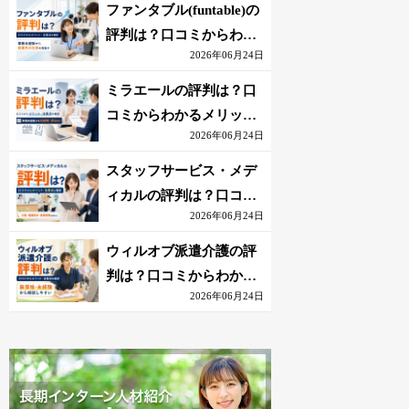
を解説
ファンタブル(funtable)の
評判は？口コミからわか
2026年06月24日
るメリット・注意点を解
説
ミラエールの評判は？口
コミからわかるメリッ
2026年06月24日
ト・注意点を解説
スタッフサービス・メデ
ィカルの評判は？口コミ
2026年06月24日
からわかるメリット・注
意点を解説
ウィルオブ派遣介護の評
判は？口コミからわかる
2026年06月24日
メリット・注意点を解説