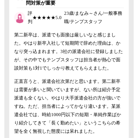
問対策が重要
評
23歳/まなみ～さん/一般事務
★★★★★
5.0
判
職/テンプスタッフ
第二新卒は、派遣でも面接は厳しいなと感じまし
た。
やはり新卒入社して短期間で辞めた理由は、か
なり突っ込まれます。
3社の派遣会社に登録しました
が、その中でもテンプスタッフは担当者が熱心で面
談対策も1対1でしっかり教えてもらえました。
正直言うと、派遣会社次第だと思います。
第二新卒
は需要が多いと聞いていますが、ない所は紹介予定
派遣も全くない。やはり大手派遣会社の方が強いで
すね。ただ、担当者によってかなり違います。某派
遣会社では、時給1000円以下の短期・単純作業ばか
り紹介してきて「長く勤めたい」というこちらの希
望を全く無視した態度には呆れました。