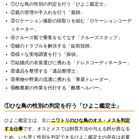
①ひな鳥の性別の判定を行う「ひよこ鑑定士」
②庭の管理や手入れを行う「庭師」
③ロケーション撮影の段取りを組む「ロケーションコーデ
ィネーター」
④クルーズ船で乗客をもてなす「クルーズスタッフ」
⑤鍵のトラブルを解決する「錠前技師」
⑥様々な実地調査を行う「探偵」
⑦結婚式の衣装選びに携わる「ドレスコーディネーター」
⑧遺品を整理する「遺品整理士」
⑨果物や野菜の流通に携わる「果菜トレーダー」
⑩酪農家の作業を代行する「酪農ヘルパー」
①ひな鳥の性別の判定を行う「ひよこ鑑定士」
ひよこ鑑定士は、主に
ニワトリのひな鳥のオス・メスを判定
する仕事
です。オスとメスでは飼育方法や与える餌が異なる
ため、いち早く性別を判定できるひよこ鑑定士の存在は必要