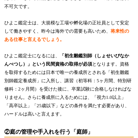
不可欠です。
ひよこ鑑定士は、大規模な工場や孵化場の正社員として安定
して働きやすく、昨今は海外での需要も高いため、
将来性の
ある仕事と言えるでしょう。
ひよこ鑑定士になるには、
「初生雛鑑別師（しょせいびなか
んべつし）」という民間資格の取得が必須
となります。資格
を取得するためには日本で唯一の養成所とされる「初生雛鑑
別師鑑定養成所」に入所し、講習（初等科：5ヶ月間、特別研
修科：2ヶ月間）を受けた後に、卒業試験に合格しなければな
りません。さらに養成所に入るためには、「視力1.0以上」
「高卒以上」「25歳以下」などの条件を満たす必要があり、
ハードルは高いと言えます。
②庭の管理や手入れを行う「庭師」