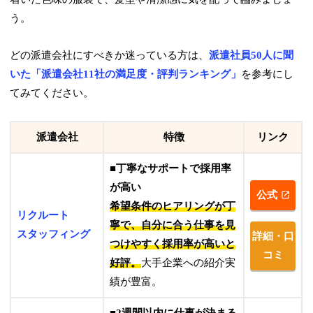
う。
どの派遣会社にすべきか迷っている方は、
派遣社員50人に聞
いた「派遣会社11社の満足度・評判ランキング」
を参考にし
てみてください。
派遣会社
特徴
リンク
■丁寧なサポートで採用率
が高い
公式
希望条件のヒアリングが丁
リクルート
寧で、自分に合う仕事を見
スタッフィング
詳細・口
つけやすく採用率が高いと
コミ
好評。
大手企業への紹介実
績が豊富。
■2週間以内に仕事が決まる