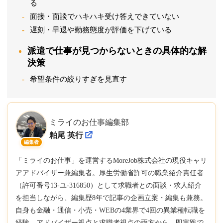
る
面接・面談でハキハキ受け答えできていない
遅刻・早退や勤務態度が評価を下げている
派遣で仕事が見つからないときの具体的な解
決策
希望条件の絞りすぎを見直す
ミライのお仕事編集部
粕尾 英行
編集者
「ミライのお仕事」を運営するMoreJob株式会社の現役キャリ
アアドバイザー兼編集者。厚生労働省許可の職業紹介責任者
（許可番号13-ユ-316850）として求職者との面談・求人紹介
を担当しながら、編集歴8年で記事の企画立案・編集も兼務。
自身も金融・通信・小売・WEBの4業界で4回の異業種転職を
経験。アドバイザー視点と求職者視点の両方から、即実践で