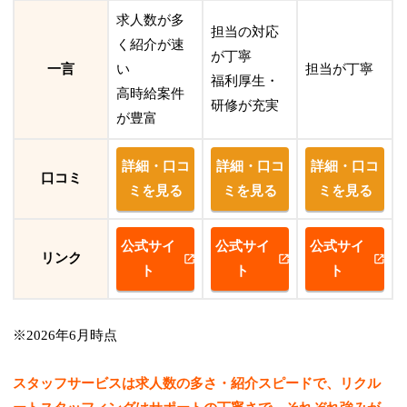
求人数が多
担当の対応
く紹介が速
が丁寧
一言
い
担当が丁寧
福利厚生・
高時給案件
研修が充実
が豊富
詳細・口コ
詳細・口コ
詳細・口コ
口コミ
ミを見る
ミを見る
ミを見る
公式サイ
公式サイ
公式サイ
リンク
ト
ト
ト
※2026年6月時点
スタッフサービスは求人数の多さ・紹介スピードで、リクル