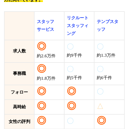
リクルート
スタッフ
テンプスタ
スタッフィ
サービス
ッフ
ング
◎
〇
〇
求人数
約9千件
約1.3万件
約2.6万件
◎
〇
〇
事務職
約5千件
約6千件
約1.8万件
◎
◎
〇
フォロー
◎
◎
△
高時給
◎
◎
〇
女性の評判