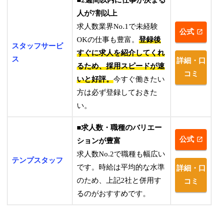
人が7割以上
求人数業界No.1で未経験
公式
OKの仕事も豊富。
登録後
スタッフサービ
すぐに求人を紹介してくれ
ス
詳細・口
るため、採用スピードが速
コミ
いと好評。
今すぐ働きたい
方は必ず登録しておきた
い。
■求人数・職種のバリエー
公式
ションが豊富
求人数No.2で職種も幅広い
テンプスタッフ
です。時給は平均的な水準
詳細・口
のため、上記2社と併用す
コミ
るのがおすすめです。