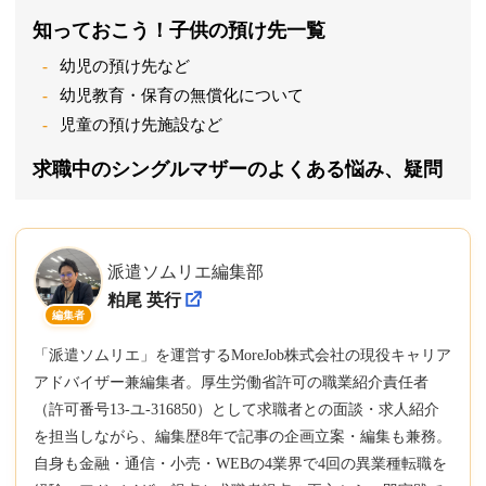
知っておこう！子供の預け先一覧
幼児の預け先など
幼児教育・保育の無償化について
児童の預け先施設など
求職中のシングルマザーのよくある悩み、疑問
派遣ソムリエ編集部
粕尾 英行
編集者
「派遣ソムリエ」を運営するMoreJob株式会社の現役キャリア
アドバイザー兼編集者。厚生労働省許可の職業紹介責任者
（許可番号13-ユ-316850）として求職者との面談・求人紹介
を担当しながら、編集歴8年で記事の企画立案・編集も兼務。
自身も金融・通信・小売・WEBの4業界で4回の異業種転職を