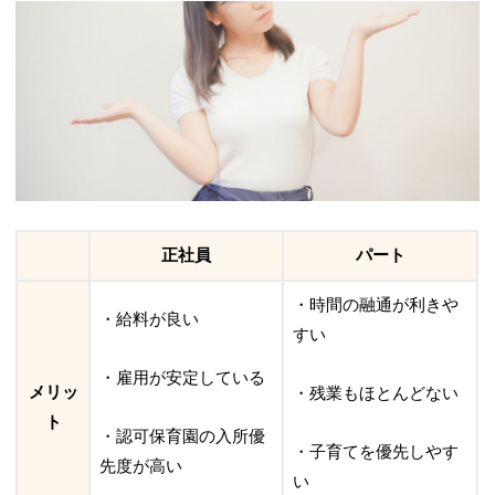
正社員
パート
・時間の融通が利きや
・給料が良い
すい
・雇用が安定している
メリッ
・残業もほとんどない
ト
・認可保育園の入所優
・子育てを優先しやす
先度が高い
い