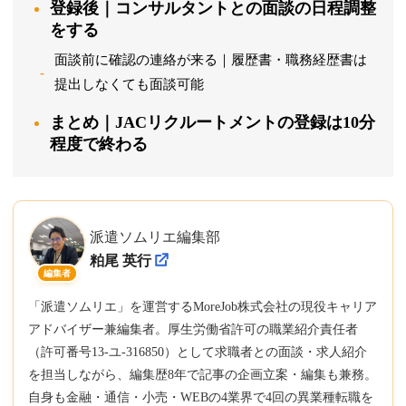
登録後｜コンサルタントとの面談の日程調整
をする
面談前に確認の連絡が来る｜履歴書・職務経歴書は
提出しなくても面談可能
まとめ｜JACリクルートメントの登録は10分
程度で終わる
派遣ソムリエ編集部
粕尾 英行
編集者
「派遣ソムリエ」を運営するMoreJob株式会社の現役キャリア
アドバイザー兼編集者。厚生労働省許可の職業紹介責任者
（許可番号13-ユ-316850）として求職者との面談・求人紹介
を担当しながら、編集歴8年で記事の企画立案・編集も兼務。
自身も金融・通信・小売・WEBの4業界で4回の異業種転職を