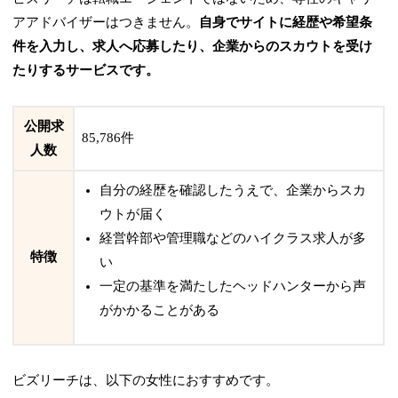
アアドバイザーはつきません。
自身でサイトに経歴や希望条
件を入力し、求人へ応募したり、企業からのスカウトを受け
たりするサービスです。
公開求
85,786件
人数
自分の経歴を確認したうえで、企業からスカ
ウトが届く
経営幹部や管理職などのハイクラス求人が多
特徴
い
一定の基準を満たしたヘッドハンターから声
がかかることがある
ビズリーチは、以下の女性におすすめです。