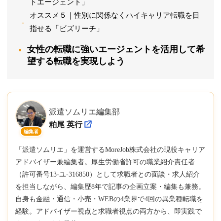
トエージェント」
オススメ５｜性別に関係なくハイキャリア転職を目
指せる「ビズリーチ」
女性の転職に強いエージェントを活用して希
望する転職を実現しよう
派遣ソムリエ編集部
粕尾 英行
編集者
「派遣ソムリエ」を運営するMoreJob株式会社の現役キャリア
アドバイザー兼編集者。厚生労働省許可の職業紹介責任者
（許可番号13-ユ-316850）として求職者との面談・求人紹介
を担当しながら、編集歴8年で記事の企画立案・編集も兼務。
自身も金融・通信・小売・WEBの4業界で4回の異業種転職を
経験。アドバイザー視点と求職者視点の両方から、即実践で