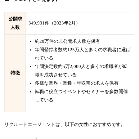
公開求
349,931件（2023年2月）
人数
約20万件の非公開求人数を保有
年間登録者数約125万人と多くの求職者に選ば
れている
年間決定数約5万2,000人と多くの求職者が転
特徴
職を成功させている
多様な業界・業種・年収帯の求人を保有
転職に役立つイベントやセミナーを多数開催
している
リクルートエージェントは、以下の女性におすすめです。