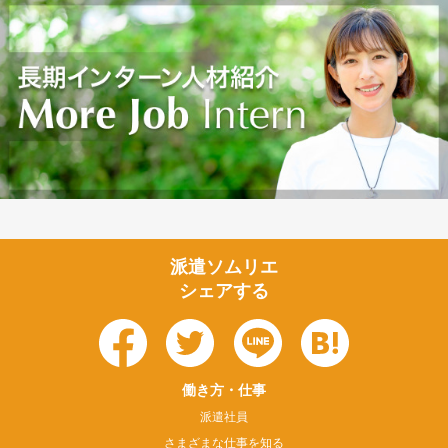
派遣ソムリエ
シェアする
働き方・仕事
派遣社員
さまざまな仕事を知る