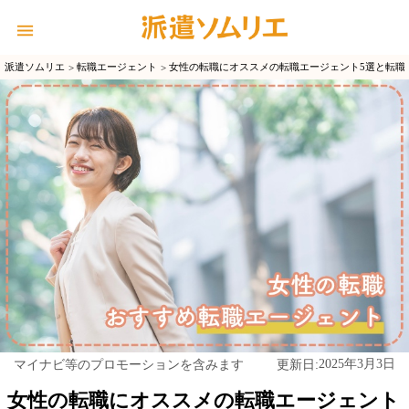
派遣ソムリエ
転職エージェント
女性の転職にオススメの転職エージェント5選と転職
2025年3月3日
マイナビ等のプロモーションを含みます
更新日:
女性の転職にオススメの転職エージェント