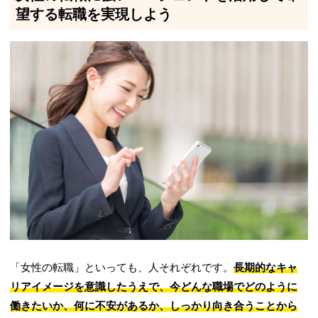
望する転職を実現しよう
「女性の転職」といっても、人それぞれです。
長期的なキャ
リアイメージを意識したうえで、今どんな職場でどのように
働きたいか、何に不安があるか、しっかり向き合うことから