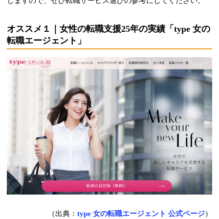
しますので、ぜひ転職サービス選びの参考にしてください。
オススメ１｜女性の転職支援25年の実績「type 女の
転職エージェント」
（出典：
type 女の転職エージェント 公式ページ
）