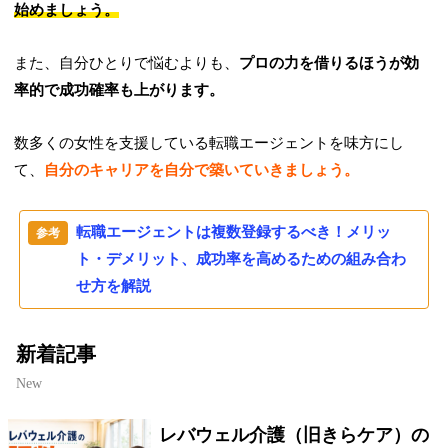
始めましょう。
また、自分ひとりで悩むよりも、
プロの力を借りるほうが効
率的で成功確率も上がります。
数多くの女性を支援している転職エージェントを味方にし
て、
自分のキャリアを自分で築いていきましょう。
転職エージェントは複数登録するべき！メリッ
ト・デメリット、成功率を高めるための組み合わ
せ方を解説
新着記事
New
レバウェル介護（旧きらケア）の