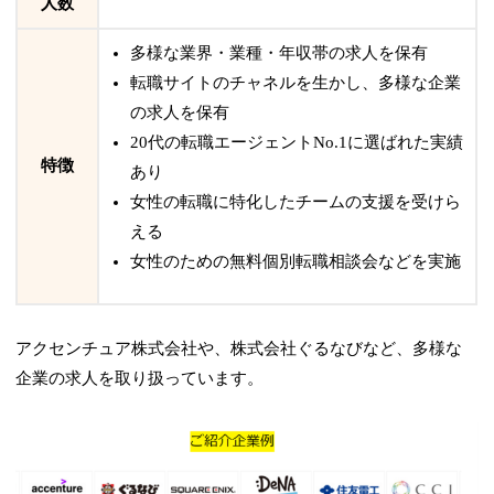
人数
多様な業界・業種・年収帯の求人を保有
転職サイトのチャネルを生かし、多様な企業
の求人を保有
20代の転職エージェントNo.1に選ばれた実績
特徴
あり
女性の転職に特化したチームの支援を受けら
える
女性のための無料個別転職相談会などを実施
アクセンチュア株式会社や、株式会社ぐるなびなど、多様な
企業の求人を取り扱っています。