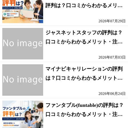
評判は？口コミからわかるメリッ
ト・注意点を解説
2026年07月29日
ジャスネットスタッフの評判は？
口コミからわかるメリット・注意
点を解説
2026年07月03日
マイナビキャリレーションの評判
は？口コミからわかるメリット・
注意点を解説
2026年06月24日
ファンタブル(funtable)の評判は？
口コミからわかるメリット・注意
点を解説