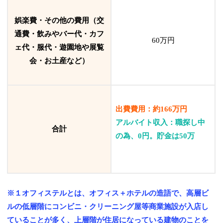
娯楽費・その他の費用（交
通費・飲みやバー代・カフ
60万円
ェ代・服代・遊園地や展覧
会・お土産など）
出費費用：約166万円
アルバイト収入：職探し中
合計
の為、0円。貯金は50万
※１
オフィステルとは、オフィス＋ホテルの造語で、高層ビ
ルの低層階にコンビニ・クリーニング屋等商業施設が入店し
ていることが多く、上層階が住居になっている建物のことを