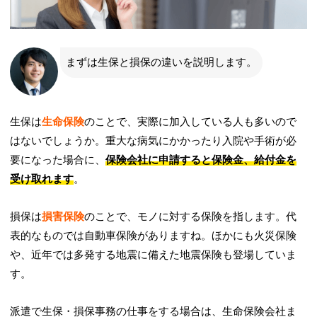
まずは生保と損保の違いを説明します。
生保は
生命保険
のことで、実際に加入している人も多いので
はないでしょうか。重大な病気にかかったり入院や手術が必
要になった場合に、
保険会社に申請すると保険金、給付金を
受け取れます
。
損保は
損害保険
のことで、モノに対する保険を指します。代
表的なものでは
自動車保険
がありますね。ほかにも
火災保険
や、近年では多発する地震に備えた
地震保険
も登場していま
す。
派遣で生保・損保事務の仕事をする場合は、生命保険会社ま