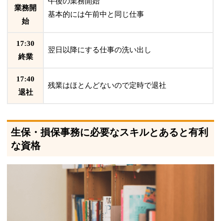
午後の業務開始
業務開
基本的には午前中と同じ仕事
始
17:30
翌日以降にする仕事の洗い出し
終業
17:40
残業はほとんどないので定時で退社
退社
生保・損保事務に必要なスキルとあると有利
な資格