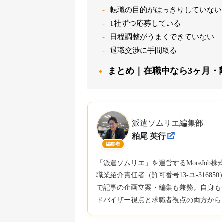
転職の目的がはっきりしていない
1社ずつ応募している
日程調整がうまくできていない
退職交渉に手間取る
まとめ｜在職中なら3ヶ月・
派遣ソムリエ編集部
粕尾 英行
編集者
「派遣ソムリエ」を運営するMoreJo
職業紹介責任者（許可番号13-ユ-316
で記事の企画立案・編集も兼務。自身も
ドバイザー視点と求職者視点の両方から