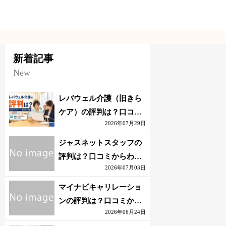
新着記事
New
レバウェル介護（旧きら
ケア）の評判は？口コミ
2026年07月29日
からわかるメリット・注
意点を解説
ジャスネットスタッフの
評判は？口コミからわか
2026年07月03日
るメリット・注意点を解
説
マイナビキャリレーショ
ンの評判は？口コミから
2026年06月24日
わかるメリット・注意点