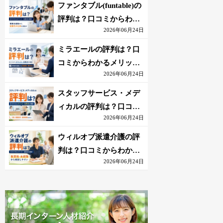
を解説
ファンタブル(funtable)の
評判は？口コミからわか
2026年06月24日
るメリット・注意点を解
説
ミラエールの評判は？口
コミからわかるメリッ
2026年06月24日
ト・注意点を解説
スタッフサービス・メデ
ィカルの評判は？口コミ
2026年06月24日
からわかるメリット・注
意点を解説
ウィルオブ派遣介護の評
判は？口コミからわかる
2026年06月24日
メリット・注意点を解説