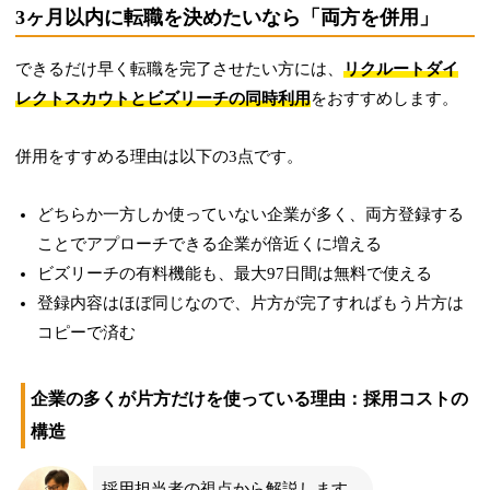
3ヶ月以内に転職を決めたいなら「両方を併用」
ミ・悪い評判口コミ、注意点やポイン
トなどをまとめて紹介。料金体系やリ
できるだけ早く転職を完了させたい方には、
リクルートダイ
クルートダイレクトスカウトとの違い
レクトスカウトとビズリーチの同時利用
をおすすめします。
についても解説。
併用をすすめる理由は以下の3点です。
どちらか一方しか使っていない企業が多く、両方登録する
ことでアプローチできる企業が倍近くに増える
ビズリーチの有料機能も、最大97日間は無料で使える
登録内容はほぼ同じなので、片方が完了すればもう片方は
コピーで済む
企業の多くが片方だけを使っている理由：採用コストの
構造
採用担当者の視点から解説します。