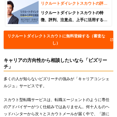
リクルートダイレクトスカウトの評
判・口コミと使い方を徹底解説
リクルートダイレクトスカウトの特
徴、評判、注意点、上手に活用するポ
イントをまとめて紹介。ハイクラス求
人に特化し、幅広い業界・職種の求人
リクルートダイレクトスカウトに無料登録する（審査な
を取り扱っているリクルートダイレク
し）
トスカウトは、担当ヘッドハンターを
選べるという強みがある。求人の質が
キャリアの方向性から相談したいなら「ビズリー
高いという良い評判がある一方、全体
チ」
的にハードルが高いという悪い評判も
ある。
多くの人が知らないビズリーチの強みが「キャリアコンシェ
ルジュ」サービスです。
スカウト型転職サービスは、転職エージェントのように専任
のアドバイザーがつく仕組みではありません。何十人ものヘ
ッドハンターから次々とスカウトメールが届く中で、「誰に