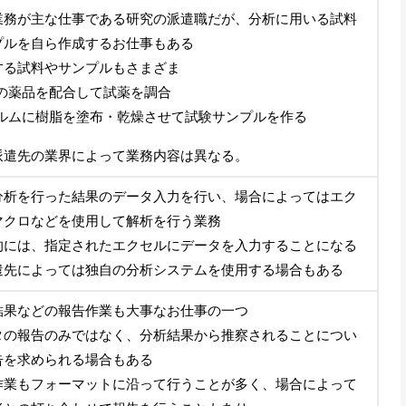
業務が主な仕事である研究の派遣職だが、分析に用いる試料
プルを自ら作成するお仕事もある
する試料やサンプルもさまざま
の薬品を配合して試薬を調合
ルムに樹脂を塗布・乾燥させて試験サンプルを作る
派遣先の業界によって業務内容は異なる。
分析を行った結果のデータ入力を行い、場合によってはエク
マクロなどを使用して解析を行う業務
的には、指定されたエクセルにデータを入力することになる
遣先によっては独自の分析システムを使用する場合もある
結果などの報告作業も大事なお仕事の一つ
タの報告のみではなく、分析結果から推察されることについ
告を求められる場合もある
作業もフォーマットに沿って行うことが多く、場合によって