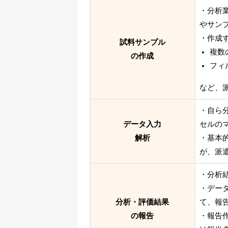
・分析
やサン
・作成
試料サンプル
複数
の作成
フィ
など、
・自ら
データ入力
セルの
解析
・基本
が、派
・分析
・デー
分析・評価結果
て、報
の報告
・報告