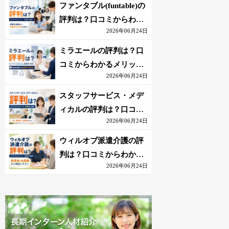
を解説
ファンタブル(funtable)の
評判は？口コミからわか
2026年06月24日
るメリット・注意点を解
説
ミラエールの評判は？口
コミからわかるメリッ
2026年06月24日
ト・注意点を解説
スタッフサービス・メデ
ィカルの評判は？口コミ
2026年06月24日
からわかるメリット・注
意点を解説
ウィルオブ派遣介護の評
判は？口コミからわかる
2026年06月24日
メリット・注意点を解説