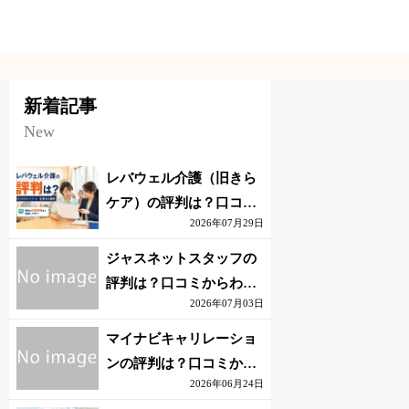
新着記事
New
レバウェル介護（旧きら
ケア）の評判は？口コミ
2026年07月29日
からわかるメリット・注
意点を解説
ジャスネットスタッフの
評判は？口コミからわか
2026年07月03日
るメリット・注意点を解
説
マイナビキャリレーショ
ンの評判は？口コミから
2026年06月24日
わかるメリット・注意点