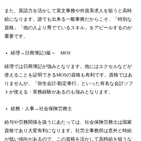
また、英語力を活かして英文事務や外資系求人を狙うと高時
給になります。誰でも出来る一般事務だからこそ、「特別な
資格」「他の人より秀でているスキル」をアピールするのが
重要です。
経理→日商簿記3級～ MOS
経理では日商簿記が強みとなります。他にはエクセルなどが
使えることを証明できるMOSの資格も有利です。資格ではあ
りませんが、「弥生会計/勘定奉行」といった
有名な会計ソフ
トが使える・実務経験があるのも強み
となります。
総務・人事→社会保険労務士
給与や労務関係を扱うにあたっては、社会保険労務士は国家
資格であり大変有利になります。社労士事務所は意外と時給
が低い傾向があるので、この資格を活かして高時給を狙うな