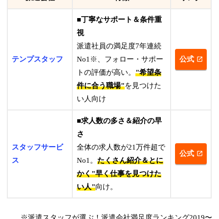
■丁寧なサポート＆条件重
視
派遣社員の満足度7年連続
テンプスタッフ
No1※、フォロー・サポー
公式
トの評価が高い。
"希望条
件に合う職場"
を見つけた
い人向け
■求人数の多さ＆紹介の早
さ
スタッフサービ
全体の求人数が21万件超で
公式
ス
No1。
たくさん紹介＆とに
かく"早く仕事を見つけた
い人"
向け。
※派遣スタッフが選ぶ！派遣会社満足度ランキング2019〜