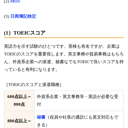
(2)
MOS
(3)
日商簿記検定
(1）TOEICスコア
英語力を示す試験のひとつです。
英検も有名ですが、企業は
TOEICのスコアを重要視します。
英文事務や貿易事務はもちろ
ん、外資系企業への派遣、秘書なでもTOEICで良いスコアを持
っていると有利になります。
［TOEICのスコアと派遣職種］
600点以上～
外資系企業・英文事務等・英語が必要な受
800点
付
秘書
（役員や社長の通訳にも英文対応もで
800点以上～
きる）