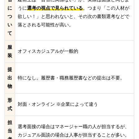
に
うに
選考の視点で見られている
。つまり「この人材が
つ
欲しい！」と思われないと、その次の書類選考などで
い
落とされる可能性が高い。
て
服
オフィスカジュアル
が一般的
装
提
出
特になし。履歴書・職務履歴書などの提出は不要。
物
形
対面・オンライン ※企業によって違う
式
担
選考面接の場合はマネージャー職の人が担当するが、
当
カジュアル面談の場合は
人事
が担当することが多い。