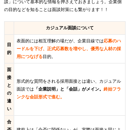
談」について基本的な情報を押さえておきましょう。企業側
の目的などを知ることは面談対策にも繋がります！！
カジュアル面談について
表面的には相互理解の場だが、企業目線では
応募のハ
目
ードルを下げ、正式応募数を増やし、優秀な人材の採
的
用につなげる
目的。
面
接
形式的な質問をされる採用面接とは違い、
カジュアル
と
面談では
「企業説明」と「会話」がメイン。
終始フラ
の
ンクな会話形式で進む。
違
い
合
否
建前上は「合否に関係ない」が、実際は面接と同じよ