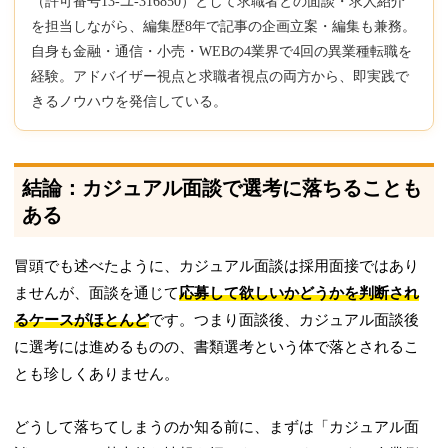
（許可番号13-ユ-316850）として求職者との面談・求人紹介
を担当しながら、編集歴8年で記事の企画立案・編集も兼務。
自身も金融・通信・小売・WEBの4業界で4回の異業種転職を
経験。アドバイザー視点と求職者視点の両方から、即実践で
きるノウハウを発信している。
結論：カジュアル面談で選考に落ちることも
ある
冒頭でも述べたように、カジュアル面談は採用面接ではあり
ませんが、面談を通じて
応募して欲しいかどうかを判断され
るケースがほとんど
です。つまり面談後、カジュアル面談後
に選考には進めるものの、書類選考という体で落とされるこ
とも珍しくありません。
どうして落ちてしまうのか知る前に、まずは「カジュアル面