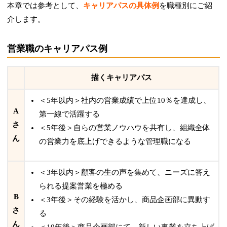
本章では参考として、
キャリアパスの具体例
を職種別にご紹
介します。
営業職のキャリアパス例
描くキャリアパス
＜5年以内＞社内の営業成績で上位10％を達成し、
A
第一線で活躍する
さ
＜5年後＞自らの営業ノウハウを共有し、組織全体
ん
の営業力を底上げできるような管理職になる
＜3年以内＞顧客の生の声を集めて、ニーズに答え
られる提案営業を極める
B
＜3年後＞その経験を活かし、商品企画部に異動す
さ
る
ん