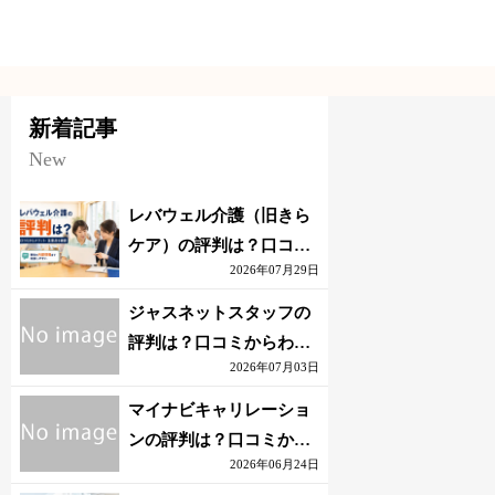
新着記事
New
レバウェル介護（旧きら
ケア）の評判は？口コミ
2026年07月29日
からわかるメリット・注
意点を解説
ジャスネットスタッフの
評判は？口コミからわか
2026年07月03日
るメリット・注意点を解
説
マイナビキャリレーショ
ンの評判は？口コミから
2026年06月24日
わかるメリット・注意点