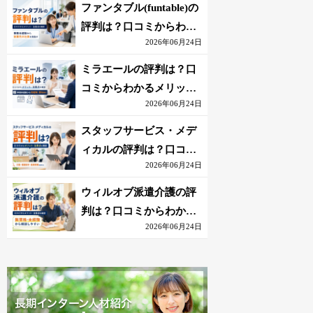
を解説
ファンタブル(funtable)の
評判は？口コミからわか
2026年06月24日
るメリット・注意点を解
説
ミラエールの評判は？口
コミからわかるメリッ
2026年06月24日
ト・注意点を解説
スタッフサービス・メデ
ィカルの評判は？口コミ
2026年06月24日
からわかるメリット・注
意点を解説
ウィルオブ派遣介護の評
判は？口コミからわかる
2026年06月24日
メリット・注意点を解説