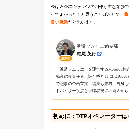
今はWEBコンテンツの制作が主な業務
ってよかった！と思うことばかりで、
将
良い職業
だと思います。
派遣ソムリエ編集部
粕尾 英行
編集者
「派遣ソムリエ」を運営するMoreJo
職業紹介責任者（許可番号13-ユ-316
で記事の企画立案・編集も兼務。自身も
ドバイザー視点と求職者視点の両方から
初めに：DTPオペレーター