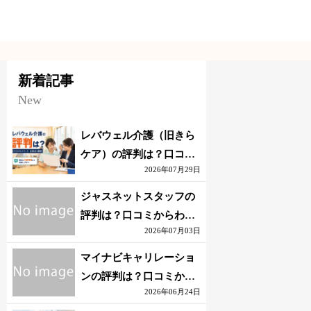
新着記事
New
レバウェル介護（旧きら
ケア）の評判は？口コミ
2026年07月29日
からわかるメリット・注
意点を解説
ジャスネットスタッフの
評判は？口コミからわか
2026年07月03日
るメリット・注意点を解
説
マイナビキャリレーショ
ンの評判は？口コミから
2026年06月24日
わかるメリット・注意点