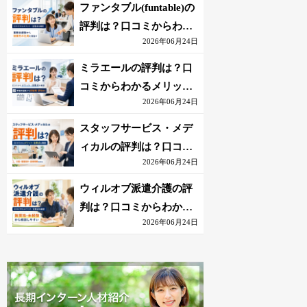
を解説
ファンタブル(funtable)の
評判は？口コミからわか
2026年06月24日
るメリット・注意点を解
説
ミラエールの評判は？口
コミからわかるメリッ
2026年06月24日
ト・注意点を解説
スタッフサービス・メデ
ィカルの評判は？口コミ
2026年06月24日
からわかるメリット・注
意点を解説
ウィルオブ派遣介護の評
判は？口コミからわかる
2026年06月24日
メリット・注意点を解説