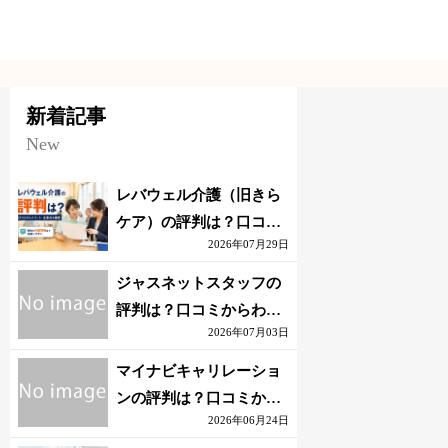
新着記事
New
レバウェル介護（旧きら
ケア）の評判は？口コミ
2026年07月29日
からわかるメリット・注
意点を解説
ジャスネットスタッフの
評判は？口コミからわか
2026年07月03日
るメリット・注意点を解
説
マイナビキャリレーショ
ンの評判は？口コミから
2026年06月24日
わかるメリット・注意点