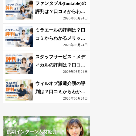
を解説
ファンタブル(funtable)の
評判は？口コミからわか
2026年06月24日
るメリット・注意点を解
説
ミラエールの評判は？口
コミからわかるメリッ
2026年06月24日
ト・注意点を解説
スタッフサービス・メデ
ィカルの評判は？口コミ
2026年06月24日
からわかるメリット・注
意点を解説
ウィルオブ派遣介護の評
判は？口コミからわかる
2026年06月24日
メリット・注意点を解説