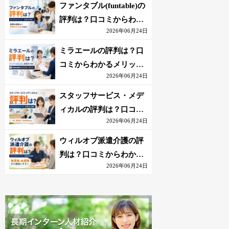
を解説
ファンタブル(funtable)の
評判は？口コミからわか
2026年06月24日
るメリット・注意点を解
説
ミラエールの評判は？口
コミからわかるメリッ
2026年06月24日
ト・注意点を解説
スタッフサービス・メデ
ィカルの評判は？口コミ
2026年06月24日
からわかるメリット・注
意点を解説
ウィルオブ派遣介護の評
判は？口コミからわかる
2026年06月24日
メリット・注意点を解説