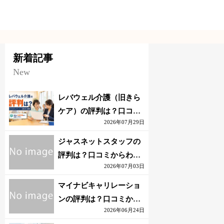
新着記事
New
レバウェル介護（旧きら
ケア）の評判は？口コミ
2026年07月29日
からわかるメリット・注
意点を解説
ジャスネットスタッフの
評判は？口コミからわか
2026年07月03日
るメリット・注意点を解
説
マイナビキャリレーショ
ンの評判は？口コミから
2026年06月24日
わかるメリット・注意点