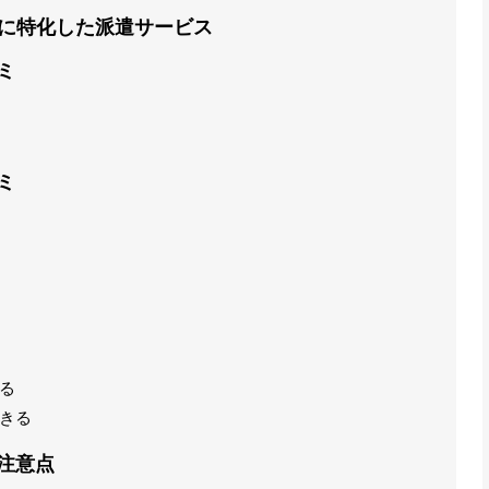
ニアに特化した派遣サービス
ミ
ミ
る
きる
の注意点