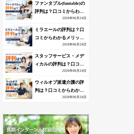
を解説
ファンタブル(funtable)の
評判は？口コミからわか
2026年06月24日
るメリット・注意点を解
説
ミラエールの評判は？口
コミからわかるメリッ
2026年06月24日
ト・注意点を解説
スタッフサービス・メデ
ィカルの評判は？口コミ
2026年06月24日
からわかるメリット・注
意点を解説
ウィルオブ派遣介護の評
判は？口コミからわかる
2026年06月24日
メリット・注意点を解説