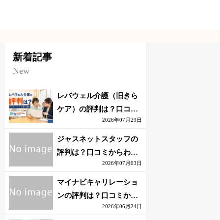
新着記事
New
レバウェル介護（旧きら
ケア）の評判は？口コミ
2026年07月29日
からわかるメリット・注
意点を解説
ジャスネットスタッフの
評判は？口コミからわか
2026年07月03日
るメリット・注意点を解
説
マイナビキャリレーショ
ンの評判は？口コミから
2026年06月24日
わかるメリット・注意点