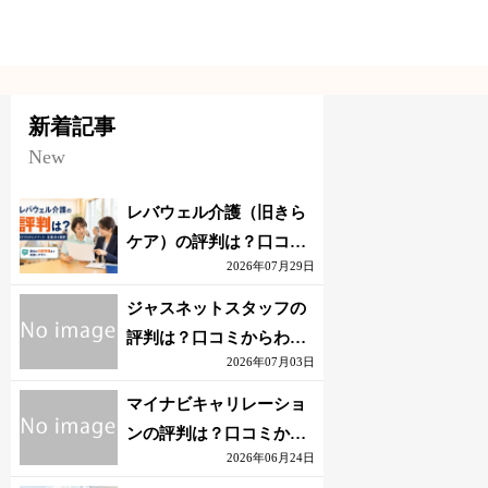
新着記事
New
レバウェル介護（旧きら
ケア）の評判は？口コミ
2026年07月29日
からわかるメリット・注
意点を解説
ジャスネットスタッフの
評判は？口コミからわか
2026年07月03日
るメリット・注意点を解
説
マイナビキャリレーショ
ンの評判は？口コミから
2026年06月24日
わかるメリット・注意点