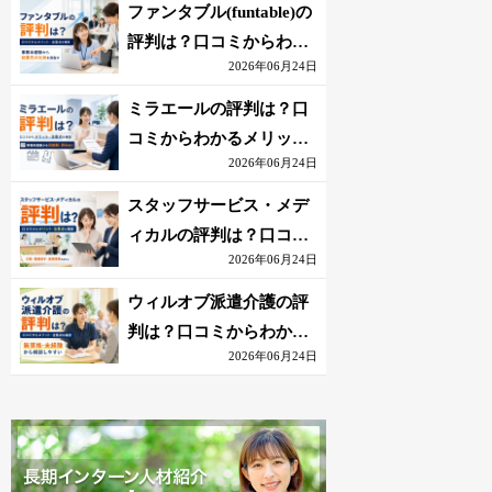
を解説
ファンタブル(funtable)の
評判は？口コミからわか
2026年06月24日
るメリット・注意点を解
説
ミラエールの評判は？口
コミからわかるメリッ
2026年06月24日
ト・注意点を解説
スタッフサービス・メデ
ィカルの評判は？口コミ
2026年06月24日
からわかるメリット・注
意点を解説
ウィルオブ派遣介護の評
判は？口コミからわかる
2026年06月24日
メリット・注意点を解説