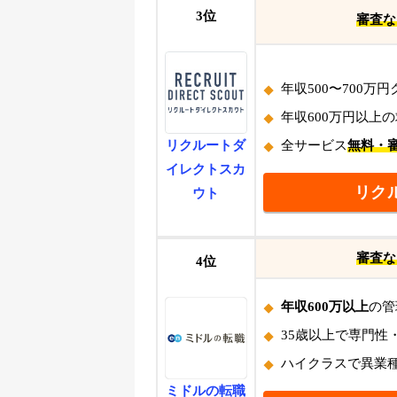
3位
審査な
年収500〜700万円
年収600万円以上
リクルートダ
全サービス
無料・
イレクトスカ
リク
ウト
審査な
4位
年収600万以上
の管
35歳以上で専門性
ハイクラスで異業
ミドルの転職