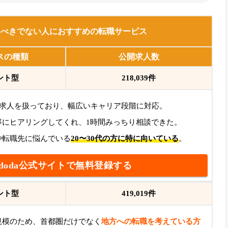
うべきでない人におすすめの転職サービス
スの種類
公開求人数
ント型
218,039件
の求人を扱っており、幅広いキャリア段階に対応。
寧にヒアリングしてくれ、1時間みっちり相談できた。
や転職先に悩んでいる
20〜30代の方に特に向いている
。
doda公式サイトで無料登録する
ント型
419,019件
規模のため、首都圏だけでなく
地方への転職を考えている方