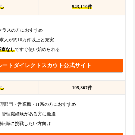
し
543,110件
クラスの方におすすめ
の求人が約10万件以上と充実
審査なし
ですぐ使い始められる
ルートダイレクトスカウト公式サイト
し
195,367
件
理部門・営業職・IT系の方におすすめ
・管理職経験がある方に最適
種転職に挑戦したい方向け