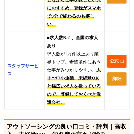
しながら仕事を探したい人
におすすめ。登録がスマホ
で3分で終わるのも嬉し
い。
■求人数No1、全国の求人
あり
求人数が1万件以上あり業
公式
界トップ。希望条件にあう
スタッフサービ
仕事がみつかりやすい。
大
ス
手〜中小企業、未経験OK
詳細
と幅広い求人を扱っている
ので、登録しておくべき派
遣会社。
アウトソーシングの良い口コミ・評判｜高収