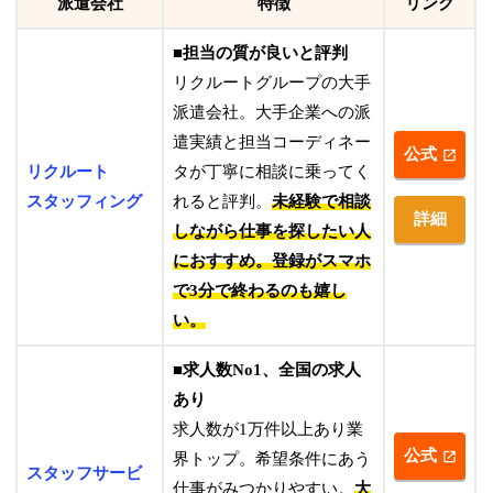
派遣会社
特徴
リンク
■担当の質が良いと評判
リクルートグループの大手
派遣会社。大手企業への派
遣実績と担当コーディネー
公式
リクルート
タが丁寧に相談に乗ってく
スタッフィング
れると評判。
未経験で相談
詳細
しながら仕事を探したい人
におすすめ。登録がスマホ
で3分で終わるのも嬉し
い。
■求人数No1、全国の求人
あり
求人数が1万件以上あり業
公式
界トップ。希望条件にあう
スタッフサービ
仕事がみつかりやすい。
大