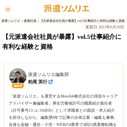
派遣ソムリエ
派遣社員
【元派遣会社社員が暴露】vol.5仕事紹介に有利な経験と資格
2023年6月16日
更新日:
【元派遣会社社員が暴露】vol.5仕事紹介に
有利な経験と資格
派遣ソムリエ編集部
粕尾 英行
編集者
「派遣ソムリエ」を運営するMoreJob株式会社の現役キャリア
アドバイザー兼編集者。厚生労働省許可の職業紹介責任者
（許可番号13-ユ-316850）として求職者との面談・求人紹介
を担当しながら、編集歴8年で記事の企画立案・編集も兼務。
自身も金融・通信・小売・WEBの4業界で4回の異業種転職を