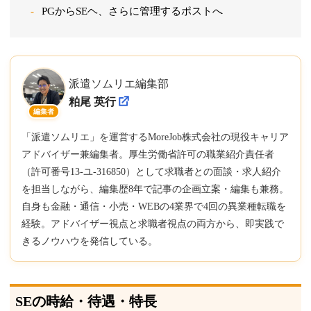
PGからSEヘ、さらに管理するポストへ
派遣ソムリエ編集部
粕尾 英行
編集者
「派遣ソムリエ」を運営するMoreJob株式会社の現役キャリア
アドバイザー兼編集者。厚生労働省許可の職業紹介責任者
（許可番号13-ユ-316850）として求職者との面談・求人紹介
を担当しながら、編集歴8年で記事の企画立案・編集も兼務。
自身も金融・通信・小売・WEBの4業界で4回の異業種転職を
経験。アドバイザー視点と求職者視点の両方から、即実践で
きるノウハウを発信している。
SEの時給・待遇・特長